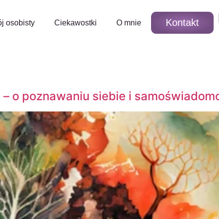
Kontakt
j osobisty
Ciekawostki
O mnie
 – o poznawaniu siebie i samoświadom