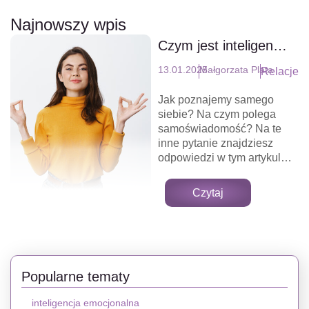
Najnowszy wpis
Czym jest inteligencja
emocjonalna?
13.01.2025
Małgorzata Plata
Relacje
Jak poznajemy samego
siebie? Na czym polega
samoświadomość? Na te
inne pytanie znajdziesz
odpowiedzi w tym artykule.
Zapraszam do lektury i
dyskusji. W cyklu mini-
Czytaj
artykułów odpowiem na te i
inne pytania z nadzieją, iż
tekst te będą dla Ciebie
inspiracją do głębszej
refleksji nad sobą. Zatem
przyjmij moje zaproszenie
Popularne tematy
do pierwszej z wielu
podróży do Krainy
inteligencja emocjonalna