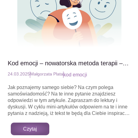
Kod emocji – nowatorska metoda terapii –
cz.2 Jak uwolnić zablokowane emocje
24.03.2025
Małgorzata Plata
kod emocji
Jak poznajemy samego siebie? Na czym polega
samoświadomość? Na te inne pytanie znajdziesz
odpowiedzi w tym artykule. Zapraszam do lektury i
dyskusji. W cyklu mini-artykułów odpowiem na te i inne
pytania z nadzieją, iż tekst te będą dla Ciebie inspiracją
do głębszej refleksji nad sobą. Zatem przyjmij moje
zaproszenie do pierwszej z wielu podróży do Krainy
Czytaj
Świadomości.