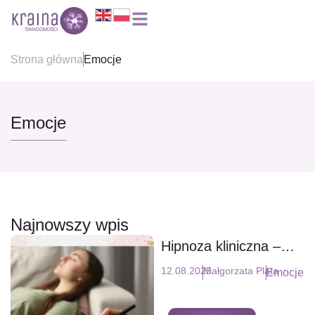
Strona główna
Emocje
Emocje
Najnowszy wpis
Hipnoza kliniczna –
poznaj możliwości
12.08.2025
Małgorzata Plata
Emocje
hipnoterapii (cz.1)