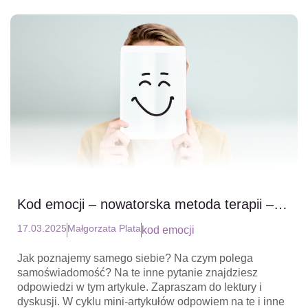
Kod emocji – nowatorska metoda terapii –
cz.1 Uwięzione emocje
17.03.2025
Małgorzata Plata
kod emocji
Jak poznajemy samego siebie? Na czym polega
samoświadomość? Na te inne pytanie znajdziesz
odpowiedzi w tym artykule. Zapraszam do lektury i
dyskusji. W cyklu mini-artykułów odpowiem na te i inne