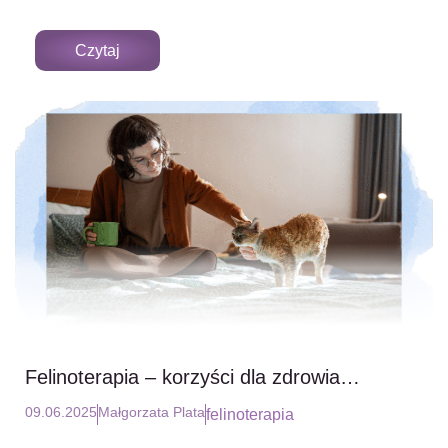
Czytaj
Felinoterapia – korzyści dla zdrowia
psychofizycznego
09.06.2025
Małgorzata Plata
felinoterapia