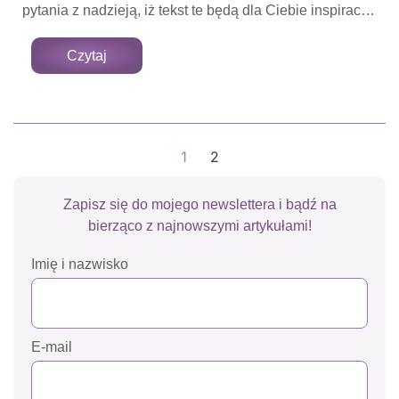
pytania z nadzieją, iż tekst te będą dla Ciebie inspiracją
do głębszej refleksji nad sobą. Zatem przyjmij moje
zaproszenie do pierwszej z wielu podróży do Krainy
Czytaj
Świadomości.
1
2
Zapisz się do mojego newslettera
i bądź na
bierząco z najnowszymi artykułami!
Imię i nazwisko
E-mail