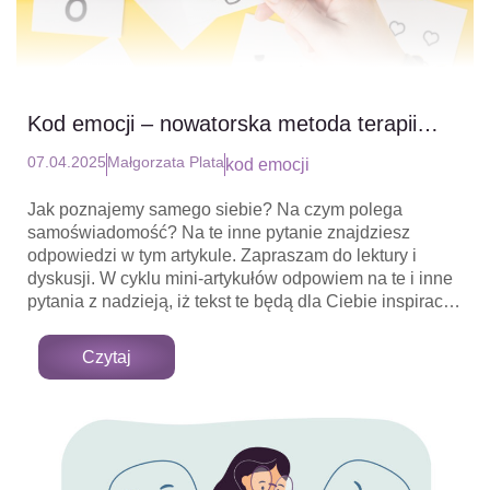
Kod emocji – nowatorska metoda terapii
cz.3 – zaawansowany poziom pracy z
07.04.2025
Małgorzata Plata
kod emocji
emocjami
Jak poznajemy samego siebie? Na czym polega
samoświadomość? Na te inne pytanie znajdziesz
odpowiedzi w tym artykule. Zapraszam do lektury i
dyskusji. W cyklu mini-artykułów odpowiem na te i inne
pytania z nadzieją, iż tekst te będą dla Ciebie inspiracją
do głębszej refleksji nad sobą. Zatem przyjmij moje
zaproszenie do pierwszej z wielu podróży do Krainy
Czytaj
Świadomości.