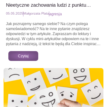
Nieetyczne zachowania ludzi z punktu
widzenia psychologii społecznej – cz.2
05.05.2025
Małgorzata Plata
agresja
Fenomen agresji
Jak poznajemy samego siebie? Na czym polega
samoświadomość? Na te inne pytanie znajdziesz
odpowiedzi w tym artykule. Zapraszam do lektury i
dyskusji. W cyklu mini-artykułów odpowiem na te i inne
pytania z nadzieją, iż tekst te będą dla Ciebie inspiracją
do głębszej refleksji nad sobą. Zatem przyjmij moje
zaproszenie do pierwszej z wielu podróży do Krainy
Czytaj
Świadomości.