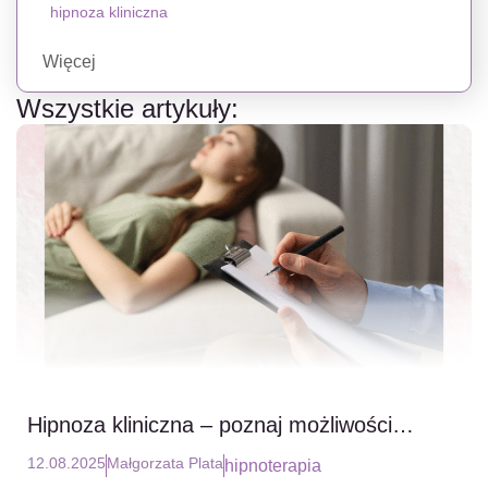
hipnoza kliniczna
Więcej
Wszystkie artykuły:
Hipnoza kliniczna – poznaj możliwości
hipnoterapii (cz.1)
12.08.2025
Małgorzata Plata
hipnoterapia