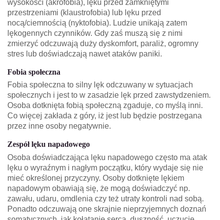
wysokości (akrofobia), lęku przed zamkniętymi
przestrzeniami (klaustrofobia) lub lęku przed
nocą/ciemnością (nyktofobia). Ludzie unikają zatem
lękogennych czynników. Gdy zaś muszą się z nimi
zmierzyć odczuwają duży dyskomfort, paraliż, ogromny
stres lub doświadczają nawet ataków paniki.
Fobia społeczna
Fobia społeczna to silny lęk odczuwany w sytuacjach
społecznych i jest to w zasadzie lęk przed zawstydzeniem.
Osoba dotknięta fobią społeczną zgaduje, co myślą inni.
Co więcej zakłada z góry, iż jest lub będzie postrzegana
przez inne osoby negatywnie.
Zespół lęku napadowego
Osoba doświadczająca lęku napadowego często ma atak
lęku o wyraźnym i nagłym początku, który wydaje się nie
mieć określonej przyczyny. Osoby dotknięte lękiem
napadowym obawiają się, że mogą doświadczyć np.
zawału, udaru, omdlenia czy też utraty kontroli nad sobą.
Ponadto odczuwają one skrajnie nieprzyjemnych doznań
somatycznych, jak kołatanie serca, duszność, uczucie