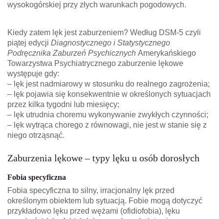
wysokogórskiej przy złych warunkach pogodowych.
Kiedy zatem lęk jest zaburzeniem? Według DSM-5 czyli
piątej edycji
Diagnostycznego i Statystycznego
Podręcznika Zaburzeń Psychicznych
Amerykańskiego
Towarzystwa Psychiatrycznego zaburzenie lękowe
występuje gdy:
– lęk jest nadmiarowy w stosunku do realnego zagrożenia;
– lęk pojawia się konsekwentnie w określonych sytuacjach
przez kilka tygodni lub miesięcy;
– lęk utrudnia choremu wykonywanie zwykłych czynności;
– lęk wytrąca chorego z równowagi, nie jest w stanie się z
niego otrząsnąć.
Zaburzenia lękowe – typy lęku u osób dorosłych
Fobia specyficzna
Fobia specyficzna to silny, irracjonalny lęk przed
określonym obiektem lub sytuacją. Fobie mogą dotyczyć
przykładowo lęku przed wężami (ofidiofobia), lęku