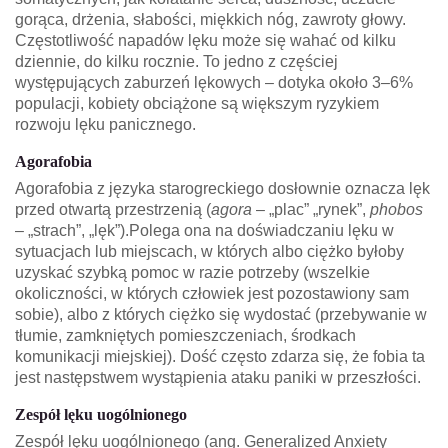
gorąca, drżenia, słabości, miękkich nóg, zawroty głowy.
Częstotliwość napadów lęku może się wahać od kilku
dziennie, do kilku rocznie. To jedno z częściej
występujących zaburzeń lękowych – dotyka około 3–6%
populacji, kobiety obciążone są większym ryzykiem
rozwoju lęku panicznego.
Agorafobia
Agorafobia
z języka starogreckiego dosłownie oznacza
lęk
przed otwartą przestrzenią
(
agora
– „plac” „rynek”,
phobos
– „strach”, „lęk”).Polega ona na doświadczaniu lęku w
sytuacjach lub miejscach, w których albo ciężko byłoby
uzyskać szybką pomoc w razie potrzeby (wszelkie
okoliczności, w których człowiek jest pozostawiony sam
sobie), albo z których ciężko się wydostać (przebywanie w
tłumie, zamkniętych pomieszczeniach, środkach
komunikacji miejskiej). Dość często zdarza się, że fobia ta
jest następstwem wystąpienia ataku paniki w przeszłości.
Zespół lęku uogólnionego
Zespół lęku uogólnionego
(ang. Generalized Anxiety